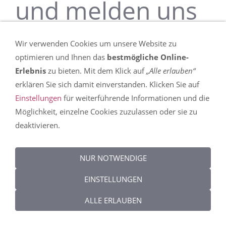
und melden uns
schnellstmöglich.
Wir verwenden Cookies um unsere Website zu
optimieren und Ihnen das
bestmögliche Online-
Erlebnis
zu bieten. Mit dem Klick auf
„Alle erlauben“
Sie sind hier:
INNOTON
erklären Sie sich damit einverstanden. Klicken Sie auf
Einstellungen
für weiterführende Informationen und die
Möglichkeit, einzelne Cookies zuzulassen oder sie zu
Impressum
Datenschutz
AGB
Widerrufsrecht
Cookies
deaktivieren.
NUR NOTWENDIGE
EINSTELLUNGEN
ALLE ERLAUBEN