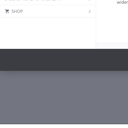
wider
SHOP