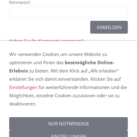
Kennwort:
Haben Sie Ihr Kennwort vergessen?
Wir verwenden Cookies um unsere Website zu
Dieser Inhalt kann leider nicht angezeigt werden,
optimieren und Ihnen das
bestmögliche Online-
da Sie der Speicherung der für die Darstellung
Erlebnis
zu bieten. Mit dem Klick auf
„Alle erlauben“
notwendigen
Cookies
widersprochen haben. In
erklären Sie sich damit einverstanden. Klicken Sie auf
den
Einstellungen
erfahren Sie mehr über die
Einstellungen
für weiterführende Informationen und die
Nutzung von Cookies auf dieser Seite und können
Möglichkeit, einzelne Cookies zuzulassen oder sie zu
Ihre Präferenzen detailliert anpassen.
deaktivieren.
DIESEN COOKIE ZULASSEN
NUR NOTWENDIGE
EINSTELLUNGEN