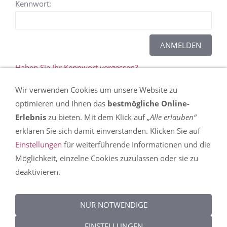
Kennwort:
Haben Sie Ihr Kennwort vergessen?
Wir verwenden Cookies um unsere Website zu
Dieser Inhalt kann leider nicht angezeigt werden,
optimieren und Ihnen das
bestmögliche Online-
da Sie der Speicherung der für die Darstellung
Erlebnis
zu bieten. Mit dem Klick auf
„Alle erlauben“
notwendigen
Cookies
widersprochen haben. In
erklären Sie sich damit einverstanden. Klicken Sie auf
den
Einstellungen
erfahren Sie mehr über die
Einstellungen
für weiterführende Informationen und die
Nutzung von Cookies auf dieser Seite und können
Möglichkeit, einzelne Cookies zuzulassen oder sie zu
Ihre Präferenzen detailliert anpassen.
deaktivieren.
DIESEN COOKIE ZULASSEN
NUR NOTWENDIGE
EINSTELLUNGEN