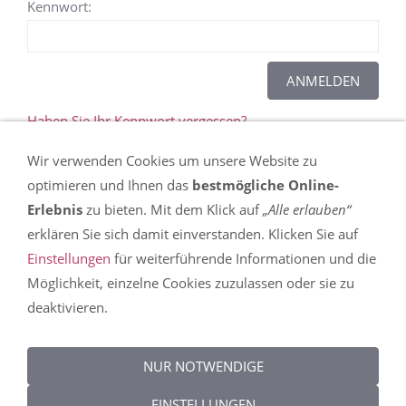
Kennwort:
Haben Sie Ihr Kennwort vergessen?
Wir verwenden Cookies um unsere Website zu
Dieser Inhalt kann leider nicht angezeigt werden,
optimieren und Ihnen das
bestmögliche Online-
da Sie der Speicherung der für die Darstellung
Erlebnis
zu bieten. Mit dem Klick auf
„Alle erlauben“
notwendigen
Cookies
widersprochen haben. In
erklären Sie sich damit einverstanden. Klicken Sie auf
den
Einstellungen
erfahren Sie mehr über die
Einstellungen
für weiterführende Informationen und die
Nutzung von Cookies auf dieser Seite und können
Möglichkeit, einzelne Cookies zuzulassen oder sie zu
Ihre Präferenzen detailliert anpassen.
deaktivieren.
DIESEN COOKIE ZULASSEN
NUR NOTWENDIGE
EINSTELLUNGEN