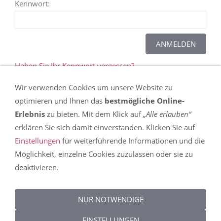
Kennwort:
Haben Sie Ihr Kennwort vergessen?
Wir verwenden Cookies um unsere Website zu
Dieser Inhalt kann leider nicht angezeigt werden,
optimieren und Ihnen das
bestmögliche Online-
da Sie der Speicherung der für die Darstellung
Erlebnis
zu bieten. Mit dem Klick auf
„Alle erlauben“
notwendigen
Cookies
widersprochen haben. In
erklären Sie sich damit einverstanden. Klicken Sie auf
den
Einstellungen
erfahren Sie mehr über die
Einstellungen
für weiterführende Informationen und die
Nutzung von Cookies auf dieser Seite und können
Möglichkeit, einzelne Cookies zuzulassen oder sie zu
Ihre Präferenzen detailliert anpassen.
deaktivieren.
DIESEN COOKIE ZULASSEN
NUR NOTWENDIGE
EINSTELLUNGEN