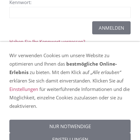
Kennwort:
Haben Sie Ihr Kennwort vergessen?
Wir verwenden Cookies um unsere Website zu
Dieser Inhalt kann leider nicht angezeigt werden,
optimieren und Ihnen das
bestmögliche Online-
da Sie der Speicherung der für die Darstellung
Erlebnis
zu bieten. Mit dem Klick auf
„Alle erlauben“
notwendigen
Cookies
widersprochen haben. In
erklären Sie sich damit einverstanden. Klicken Sie auf
den
Einstellungen
erfahren Sie mehr über die
Einstellungen
für weiterführende Informationen und die
Nutzung von Cookies auf dieser Seite und können
Möglichkeit, einzelne Cookies zuzulassen oder sie zu
Ihre Präferenzen detailliert anpassen.
deaktivieren.
DIESEN COOKIE ZULASSEN
NUR NOTWENDIGE
EINSTELLUNGEN