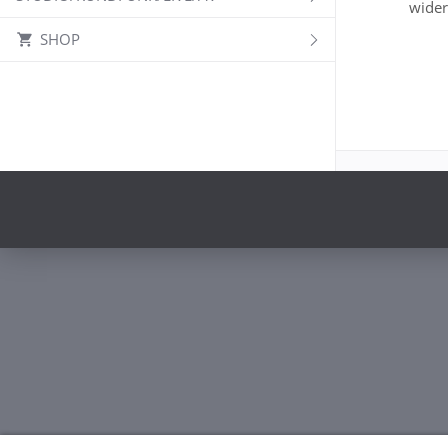
wider
SHOP