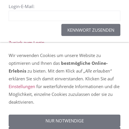
Login-E-Mail:
Zurück zum Login
Wir verwenden Cookies um unsere Website zu
Dieser Inhalt kann leider nicht angezeigt werden,
optimieren und Ihnen das
bestmögliche Online-
da Sie der Speicherung der für die Darstellung
Erlebnis
zu bieten. Mit dem Klick auf
„Alle erlauben“
notwendigen
Cookies
widersprochen haben. In
erklären Sie sich damit einverstanden. Klicken Sie auf
den
Einstellungen
erfahren Sie mehr über die
Einstellungen
für weiterführende Informationen und die
Nutzung von Cookies auf dieser Seite und können
Möglichkeit, einzelne Cookies zuzulassen oder sie zu
Ihre Präferenzen detailliert anpassen.
deaktivieren.
DIESEN COOKIE ZULASSEN
NUR NOTWENDIGE