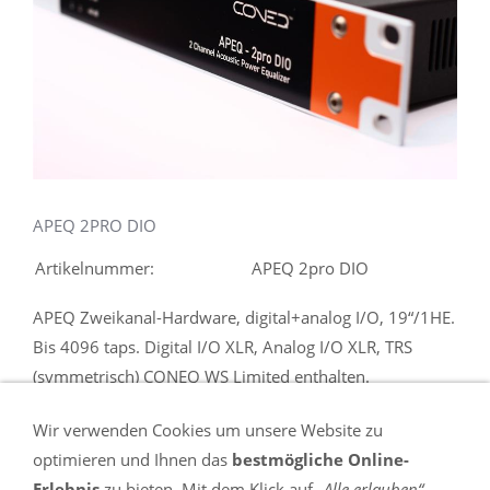
APEQ 2PRO DIO
Artikelnummer:
APEQ 2pro DIO
APEQ Zweikanal-Hardware, digital+analog I/O, 19“/1HE.
Bis 4096 taps. Digital I/O XLR, Analog I/O XLR, TRS
(symmetrisch) CONEQ WS Limited enthalten.
1.490,00 €
Wir verwenden Cookies um unsere Website zu
optimieren und Ihnen das
bestmögliche Online-
Zzgl. 19 % USt. zzgl.
Versand
Erlebnis
zu bieten. Mit dem Klick auf
„Alle erlauben“